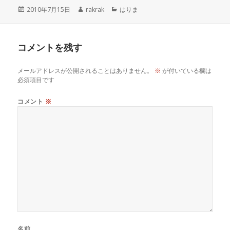
c
it
ai
e
c
e
投
作
カ
2010年7月15日
rakrak
はりま
稿
成
テ
e
te
l
k
n
日:
者
ゴ
リ
コメントを残す
ー
b
r
et
a
メールアドレスが公開されることはありません。
※
が付いている欄は
o
必須項目です
o
コメント
※
k
名前