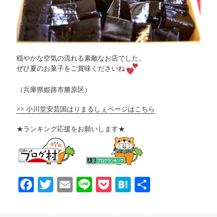
穏やかな空気の流れる素敵なお店でした。
ぜひ夏のお菓子をご賞味くださいね
（兵庫県姫路市勝原区）
>> 小川堂安芸国はりまるしぇページはこちら
★ランキング応援をお願いします★
F
T
E
Li
P
H
共
a
w
m
n
o
at
有