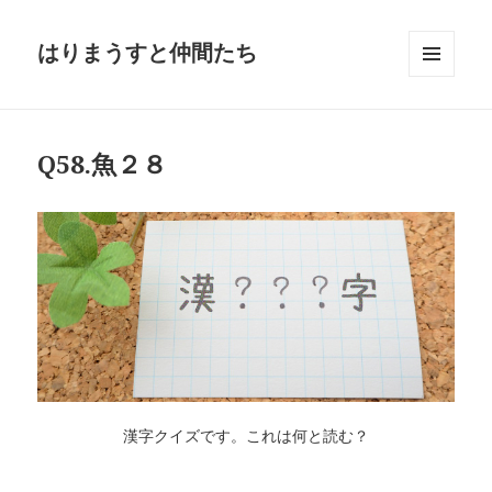
はりまうすと仲間たち
メニュ
ーとウ
ィジェ
ット
Q58.魚２８
漢字クイズです。これは何と読む？