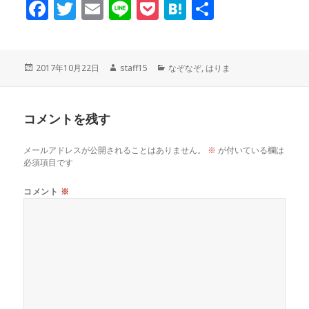
F
T
E
Li
P
H
共
a
w
m
n
o
at
有
c
it
ai
e
c
e
投
作
カ
2017年10月22日
staff15
なぞなぞ
,
はりま
稿
成
テ
e
te
l
k
n
日:
者
ゴ
リ
コメントを残す
ー
b
r
et
a
メールアドレスが公開されることはありません。
※
が付いている欄は
o
必須項目です
o
コメント
※
k