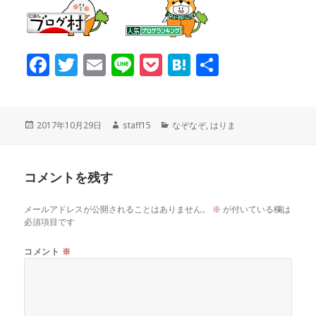
F
T
E
Li
P
H
共
a
w
m
n
o
at
有
c
it
ai
e
c
e
投
作
カ
2017年10月29日
staff15
なぞなぞ
,
はりま
稿
成
テ
e
te
l
k
n
日:
者
ゴ
リ
コメントを残す
ー
b
r
et
a
メールアドレスが公開されることはありません。
※
が付いている欄は
o
必須項目です
o
コメント
※
k