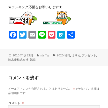
★ランキング応援をお願いします★
F
T
E
Li
P
H
共
a
w
m
n
o
at
有
c
it
ai
e
c
e
投
作
カ
2026年1月23日
staff☆
2026‐福箱
,
はりま
,
プレゼント
,
稿
成
テ
湊水産株式会社
,
福箱
e
te
l
k
n
日:
者
ゴ
リ
ー
b
r
et
a
コメントを残す
o
メールアドレスが公開されることはありません。
※
が付いている欄は
必須項目です
o
コメント
※