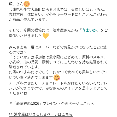
産
」さん
兵庫県相生市大島町にあるお店では、美味しいはもちろん、
素材本位、体に良い、安心をキーワードにとことんこだわっ
た商品が並んでいます。
そして、今回の福箱には、湊水産さんから「
うまいか
」をご
提供いただきました
みんさまも一度はスーパーなどでお見かけになったことはあ
るのでは？
「うまいか」は添加物は最小限にとどめて、原料のスルメ、
小麦粉、油の品質、原料すべてにこだわりを持ち厳選されて
製造されています。
お酒のつまみだけでなく、おやつで食べても美味しいのでつ
いつい食べ過ぎてしまます
チーズをのせたり、チョコレートをかけたりいろいろなアレ
ンジができますので、みなさんのアイデアを是非シェアして
くださいね！
＊「
豪華福箱2026」プレゼント企画ページはこちら
>> 湊水産はりまるしぇページはこちら