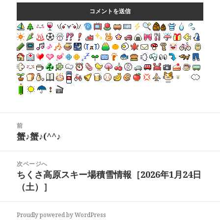
投
前
稿
前
蟹♪蟹♪(^^♪
ナ
の
ビ
投
ゲ
次ページへ
稿:
ー
次
ちくさ高原スキー場積雪情報［2026年1月24日
シ
の
（土）］
ョ
投
ン
稿:
Proudly powered by WordPress