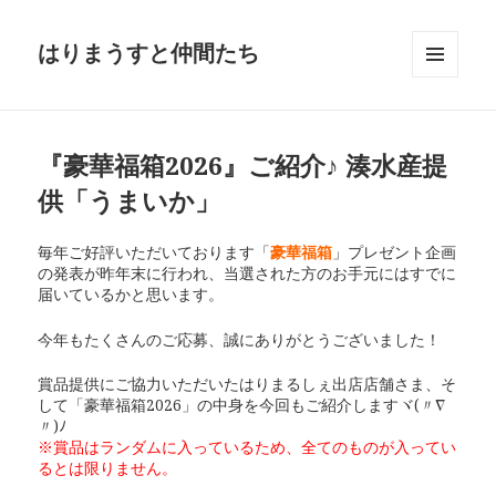
はりまうすと仲間たち
メニュ
ーとウ
ィジェ
ット
『豪華福箱2026』ご紹介♪ 湊水産提
供「うまいか」
毎年ご好評いただいております「
豪華福箱
」プレゼント企画
の発表が昨年末に行われ、当選された方のお手元にはすでに
届いているかと思います。
今年もたくさんのご応募、誠にありがとうございました！
賞品提供にご協力いただいたはりまるしぇ出店店舗さま、そ
して「豪華福箱2026」の中身を今回もご紹介しますヾ(〃∇
〃)ﾉ
※賞品はランダムに入っているため、全てのものが入ってい
るとは限りません。