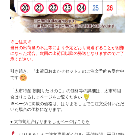
※ご注意※
当日の出荷量の不足等により予定どおり発送することが困難
になった場合、次回の出荷日以降の発送となりますのでご了
承ください。
引き続き、『出荷日おまかせセット』のご注文予約も受付中
です
「太市特産 朝掘りたけのこ」の価格等の詳細は、太市筍組
合はりまるしぇページをご覧ください
※ページに掲載の価格は、はりまるしぇでご注文受付いただ
いた場合の価格になります。
● 太市筍組合はりまるしぇページはこちら
はりまるしぇご注文専用ダイヤル…受付時間：平日10時