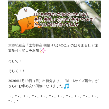
太市筍組合「太市特産 朝掘りたけのこ」のはりまるしぇ注
文受付可能日を追加
そして！
そして！！
2026年4月19日（日）出荷分より、『M・Lサイズ混合』が
さらにお求め安い価格になりました
・。*・。*・。*・。*・。*・。*・。*・。*・。*・。*・。
*・。*