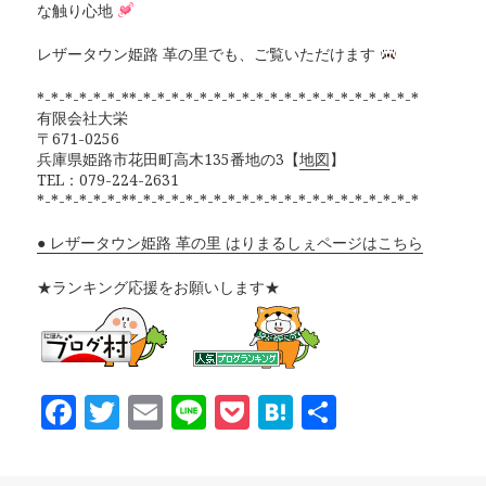
な触り心地
レザータウン姫路 革の里でも、ご覧いただけます
*-*-*-*-*-*-**-*-*-*-*-*-*-*-*-*-*-*-*-*-*-*-*-*-*-*-*
有限会社大栄
〒671-0256
兵庫県姫路市花田町高木135番地の3【
地図
】
TEL：079-224-2631
*-*-*-*-*-*-**-*-*-*-*-*-*-*-*-*-*-*-*-*-*-*-*-*-*-*-*
● レザータウン姫路 革の里 はりまるしぇページはこちら
★ランキング応援をお願いします★
F
T
E
Li
P
H
共
a
w
m
n
o
at
有