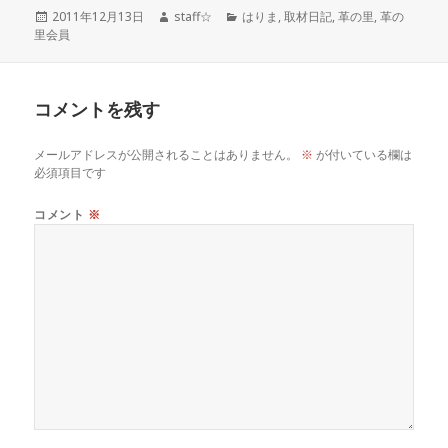
c
it
ai
e
c
e
投
作
カ
2011年12月13日
staff☆
はりま
,
取材日記
,
革の里
,
革の
稿
成
テ
里会員
e
te
l
k
n
日:
者
ゴ
リ
ー
b
r
et
a
コメントを残す
o
メールアドレスが公開されることはありません。
※
が付いている欄は
必須項目です
o
コメント
※
k