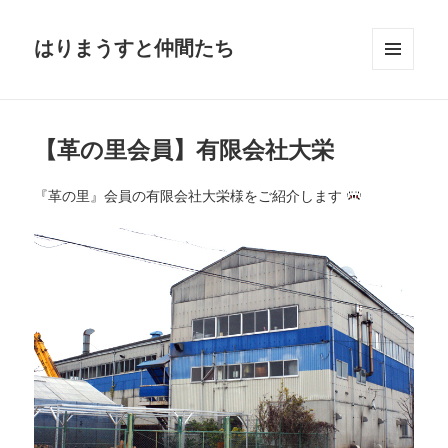
はりまうすと仲間たち
メニュ
ーとウ
ィジェ
ット
【革の里会員】有限会社大栄
『革の里』会員の有限会社大栄様をご紹介します