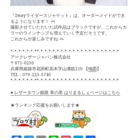
『2wayライダースジャケット』は、オーダーメイドができ
るようになります！
撮影させていただいた試作品はブラックですが、これからカ
ラーのラインナップも増えていく予定だそうです。
これからが楽しみですね
*-*-*-*-*-*-**-*-*-*-*-*-*-*-*-*-*-*-*-*-*-*-*-*-*-*-*
アークレザージャパン株式会社
〒671-0256
兵庫県姫路市花田町高木字山溝筋210 【
地図
】
TEL：079-223-3740
*-*-*-*-*-*-**-*-*-*-*-*-*-*-*-*-*-*-*-*-*-*-*-*-*-*-*
● レザータウン姫路 革の里 はりまるしぇページはこちら
★ランキング応援をお願いします★