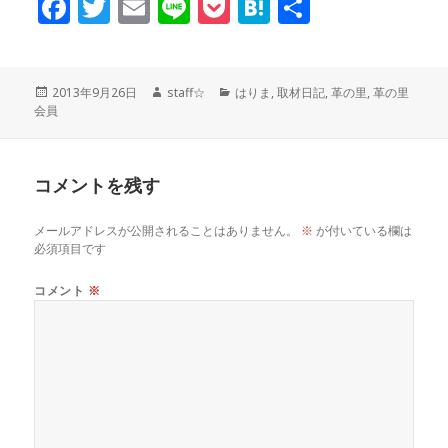
F
T
E
Li
P
H
共
a
w
m
n
o
at
有
c
it
ai
e
c
e
投
作
カ
2013年9月26日
staff☆
はりま
,
取材日記
,
革の里
,
革の里
稿
成
テ
会員
e
te
l
k
n
日:
者
ゴ
リ
ー
b
r
et
a
コメントを残す
o
メールアドレスが公開されることはありません。
※
が付いている欄は
必須項目です
o
コメント
※
k