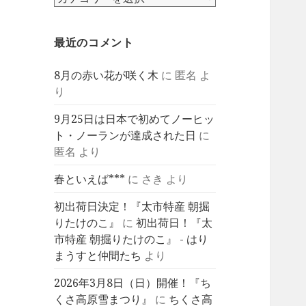
テ
ゴ
最近のコメント
リ
ー
8月の赤い花が咲く木
に
匿名
よ
り
9月25日は日本で初めてノーヒッ
ト・ノーランが達成された日
に
匿名
より
春といえば***
に
さき
より
初出荷日決定！『太市特産 朝掘
りたけのこ』
に
初出荷日！『太
市特産 朝掘りたけのこ』 - はり
まうすと仲間たち
より
2026年3月8日（日）開催！『ち
くさ高原雪まつり』
に
ちくさ高