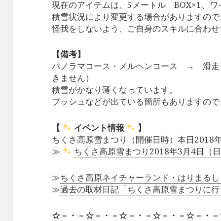
現在のアイテムは、5メートル BOX×1、ワ
積雪状況により変更する場合がありますので
怪我をしないよう、ご自身のスキルに合わせ
【備考】
パノラマコース・メルヘンコース → 滑走
きません）
積雪がかなり薄くなっています。
ブッシュなどが出ている箇所もありますので
【
イベント情報
】
ちくさ高原雪まつり（開催日時）本日2018年
≫
ちくさ高原雪まつり2018年3月4日
≫
ちくさ高原ネイチャーランド・はりまるし
≫
過去の取材日記「ちくさ高原雪まつりに行
☆－・－☆－・－☆－・－☆－・－☆－・－