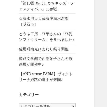
「第19回 あぼしまちキッズ・フ
ェスティバル」に参戦！
☆海水浴☆大蔵海岸海水浴場
［明石市］
とうふ工房 豆華さんの「豆乳
ソフトクリーム」を食べました♪
佐用町南光ひまわり祭り開催
姫路文学館で西巻茅子さんの原
画展が開催中♪
【AND sense FARM】ヴィクト
リーナ姫路の選手が来園♪
カテゴリー
カ