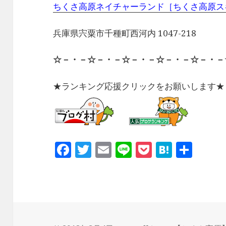
ちくさ高原ネイチャーランド［ちくさ高原ス
兵庫県宍粟市千種町西河内 1047-218
☆－・－☆－・－☆－・－☆－・－☆－・－
★ランキング応援クリックをお願いします★
F
T
E
Li
P
H
共
a
w
m
n
o
at
有
c
it
ai
e
c
e
e
te
l
k
n