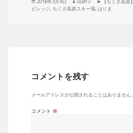
投
作
カ
2018年3月4日
staff☆
【ちくさ高原】積
b
r
et
a
稿
成
テ
ビレッジ
,
ちくさ高原スキー場
,
はりま
日:
者
ゴ
o
リ
ー
o
k
コメントを残す
メールアドレスが公開されることはありません
コメント
※