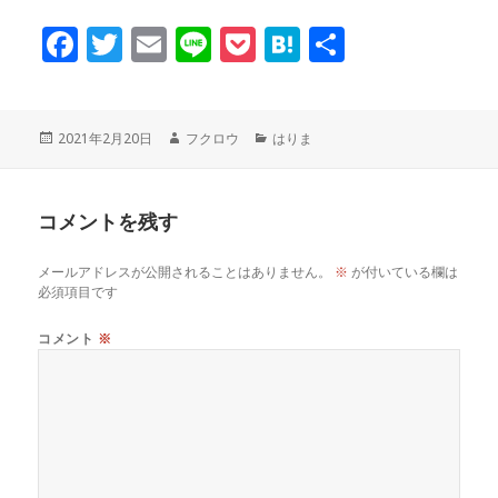
F
T
E
Li
P
H
共
a
w
m
n
o
at
有
c
it
ai
e
c
e
投
作
カ
2021年2月20日
フクロウ
はりま
稿
成
テ
e
te
l
k
n
日:
者
ゴ
リ
コメントを残す
ー
b
r
et
a
メールアドレスが公開されることはありません。
※
が付いている欄は
o
必須項目です
o
コメント
※
k