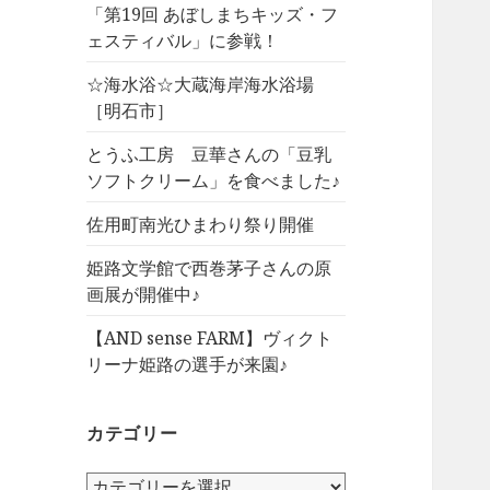
「第19回 あぼしまちキッズ・フ
ェスティバル」に参戦！
☆海水浴☆大蔵海岸海水浴場
［明石市］
とうふ工房 豆華さんの「豆乳
ソフトクリーム」を食べました♪
佐用町南光ひまわり祭り開催
姫路文学館で西巻茅子さんの原
画展が開催中♪
【AND sense FARM】ヴィクト
リーナ姫路の選手が来園♪
カテゴリー
カ