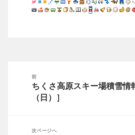
投
稿
前
ナ
前
ちくさ高原スキー場積雪情報［
ビ
の
（日）］
ゲ
投
ー
稿:
シ
ョ
ン
次ページへ