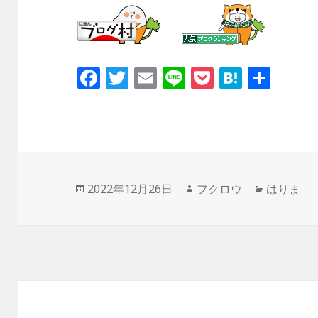
F
T
E
Li
P
H
共
a
w
m
n
o
at
有
c
it
ai
e
c
e
e
te
l
k
n
投
作
カ
2022年12月26日
フクロウ
はりま
b
r
et
a
稿
成
テ
日:
者
ゴ
o
リ
ー
o
k