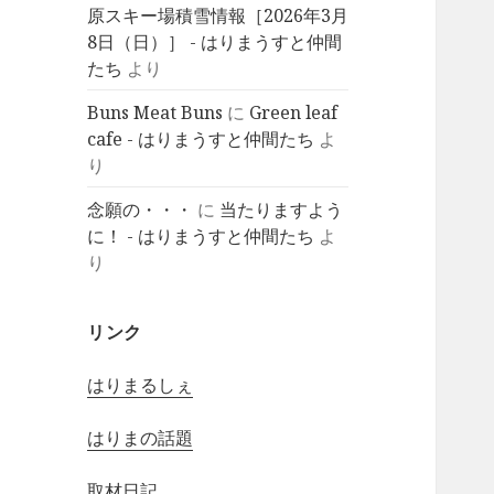
原スキー場積雪情報［2026年3月
8日（日）］ - はりまうすと仲間
たち
より
Buns Meat Buns
に
Green leaf
cafe - はりまうすと仲間たち
よ
り
念願の・・・
に
当たりますよう
に！ - はりまうすと仲間たち
よ
り
リンク
はりまるしぇ
はりまの話題
取材日記