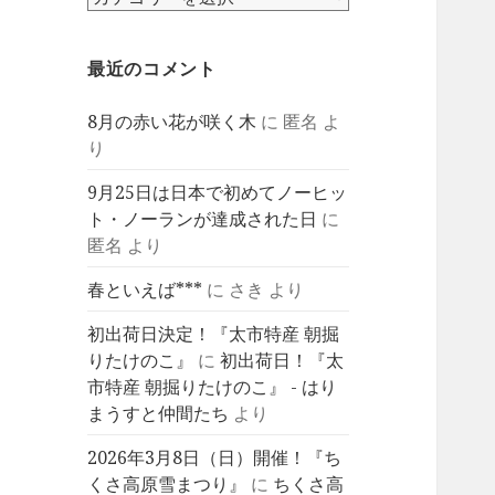
テ
ゴ
最近のコメント
リ
ー
8月の赤い花が咲く木
に
匿名
よ
り
9月25日は日本で初めてノーヒッ
ト・ノーランが達成された日
に
匿名
より
春といえば***
に
さき
より
初出荷日決定！『太市特産 朝掘
りたけのこ』
に
初出荷日！『太
市特産 朝掘りたけのこ』 - はり
まうすと仲間たち
より
2026年3月8日（日）開催！『ち
くさ高原雪まつり』
に
ちくさ高