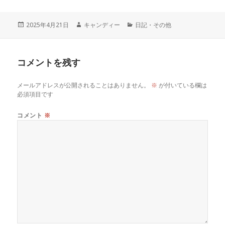
a
w
m
n
o
at
有
c
it
ai
e
c
e
投
作
カ
2025年4月21日
キャンディー
日記・その他
稿
成
テ
e
te
l
k
n
日:
者
ゴ
リ
コメントを残す
ー
b
r
et
a
メールアドレスが公開されることはありません。
※
が付いている欄は
o
必須項目です
o
コメント
※
k