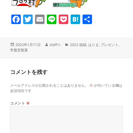
F
T
E
Li
P
H
共
a
w
m
n
o
at
有
c
it
ai
e
c
e
投
作
カ
2022年1月11日
staff☆
2022-福箱
,
はりま
,
プレゼント
,
稿
成
テ
常盤堂製菓
e
te
l
k
n
日:
者
ゴ
リ
ー
b
r
et
a
コメントを残す
o
メールアドレスが公開されることはありません。
※
が付いている欄は
必須項目です
o
コメント
※
k