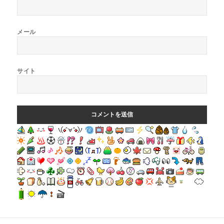
メール
サイト
投