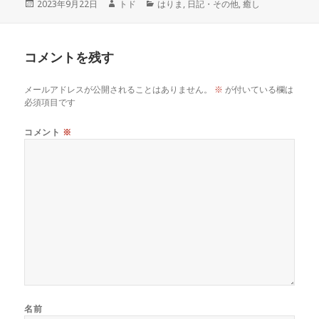
c
it
ai
e
c
e
投
作
カ
2023年9月22日
トド
はりま
,
日記・その他
,
癒し
稿
成
テ
e
te
l
k
n
日:
者
ゴ
リ
コメントを残す
ー
b
r
et
a
メールアドレスが公開されることはありません。
※
が付いている欄は
o
必須項目です
o
コメント
※
k
名前