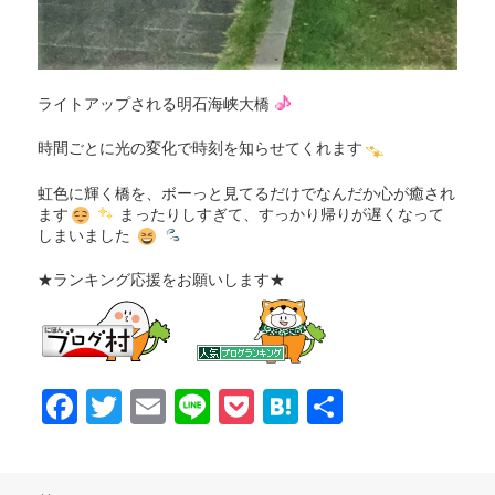
ライトアップされる明石海峡大橋
時間ごとに光の変化で時刻を知らせてくれます
虹色に輝く橋を、ボーっと見てるだけでなんだか心が癒され
ます
まったりしすぎて、すっかり帰りが遅くなって
しまいました
★ランキング応援をお願いします★
F
T
E
Li
P
H
共
a
w
m
n
o
at
有