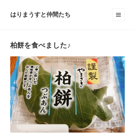
はりまうすと仲間たち
メニュ
ーとウ
ィジェ
ット
柏餅を食べました♪