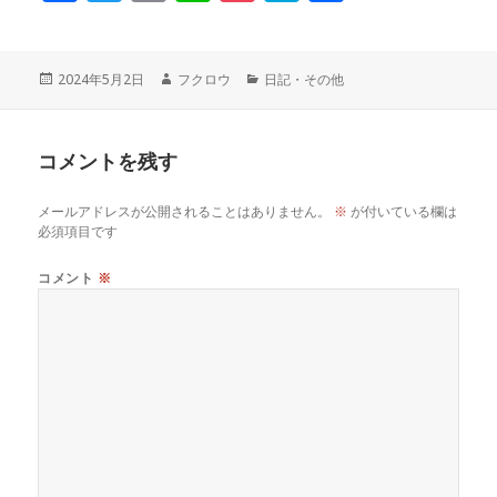
a
w
m
n
o
at
有
c
it
ai
e
c
e
投
作
カ
2024年5月2日
フクロウ
日記・その他
稿
成
テ
e
te
l
k
n
日:
者
ゴ
リ
コメントを残す
ー
b
r
et
a
メールアドレスが公開されることはありません。
※
が付いている欄は
o
必須項目です
o
コメント
※
k