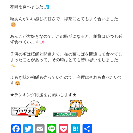
柏餅を食べました
粒あんがいい感じの甘さで、緑茶にとてもよく合いました
あんこが大好きなので、この時期になると、柏餅はいつも必
ず食べています
子供の頃は桜餅と間違えて、柏の葉っぱを間違って食べてし
まったことがあって、その時はとても苦い思いをしました
よもぎ味の柏餅も売っていたので、今度はそれも食べたいで
す
★ランキング応援をお願いします★
F
T
E
Li
P
H
共