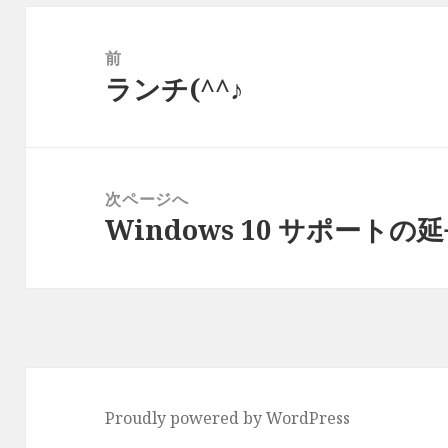
投
稿
前
ナ
前
ランチ(^^♪
ビ
の
ゲ
投
ー
稿:
シ
次ページへ
ョ
次
Windows 10 サポート
ン
の
投
稿:
Proudly powered by WordPress