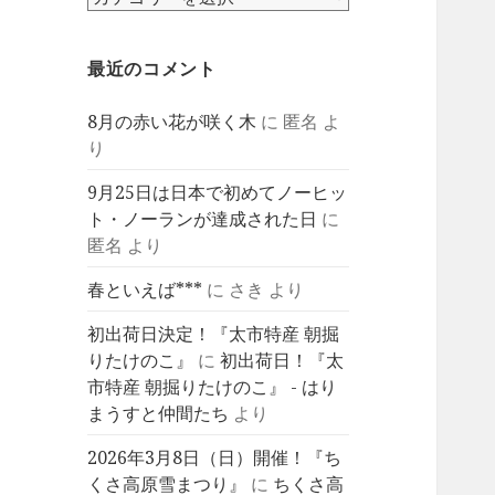
テ
ゴ
最近のコメント
リ
ー
8月の赤い花が咲く木
に
匿名
よ
り
9月25日は日本で初めてノーヒッ
ト・ノーランが達成された日
に
匿名
より
春といえば***
に
さき
より
初出荷日決定！『太市特産 朝掘
りたけのこ』
に
初出荷日！『太
市特産 朝掘りたけのこ』 - はり
まうすと仲間たち
より
2026年3月8日（日）開催！『ち
くさ高原雪まつり』
に
ちくさ高