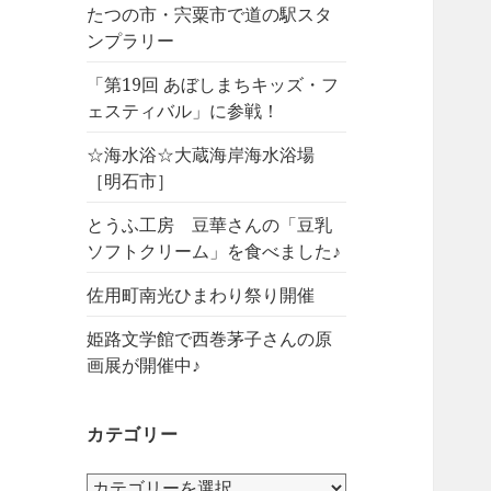
たつの市・宍粟市で道の駅スタ
ンプラリー
「第19回 あぼしまちキッズ・フ
ェスティバル」に参戦！
☆海水浴☆大蔵海岸海水浴場
［明石市］
とうふ工房 豆華さんの「豆乳
ソフトクリーム」を食べました♪
佐用町南光ひまわり祭り開催
姫路文学館で西巻茅子さんの原
画展が開催中♪
カテゴリー
カ