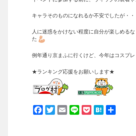
キャラそのものになれるか不安でしたが・・
人に迷惑をかけない程度に自分が楽しめるな
た
例年通り京まふに行くけど、今年はコスプレ
★ランキング応援をお願いします★
F
T
E
Li
P
H
共
a
w
m
n
o
at
有