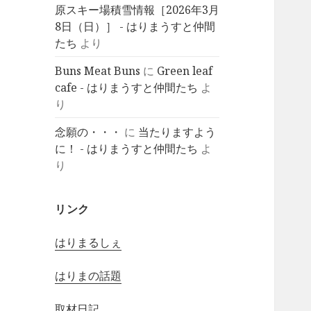
原スキー場積雪情報［2026年3月
8日（日）］ - はりまうすと仲間
たち
より
Buns Meat Buns
に
Green leaf
cafe - はりまうすと仲間たち
よ
り
念願の・・・
に
当たりますよう
に！ - はりまうすと仲間たち
よ
り
リンク
はりまるしぇ
はりまの話題
取材日記