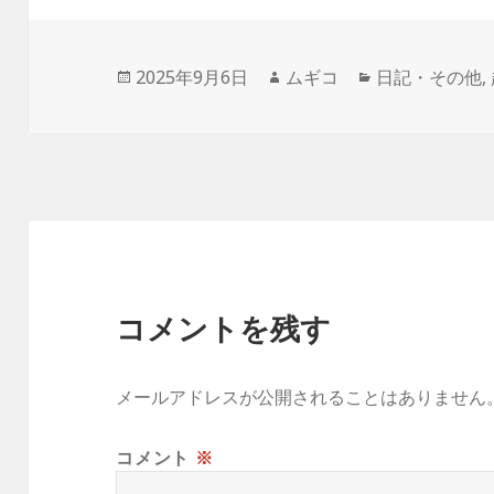
c
it
ai
e
c
e
e
te
l
k
n
投
作
カ
2025年9月6日
ムギコ
日記・その他
,
b
r
et
a
稿
成
テ
日:
者
ゴ
o
リ
ー
o
k
コメントを残す
メールアドレスが公開されることはありません
コメント
※