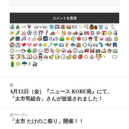
投
前
稿
前
4月12日（金）『ニュース KOBE発』にて、
ナ
の
「太市筍組合」さんが放送されました！
ビ
投
ゲ
稿:
ー
次ページへ
シ
次
「太市 たけのこ祭り」開催！！
ョ
の
ン