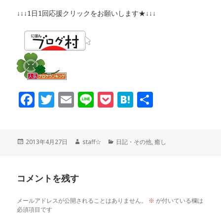
↓↓↓1日1回応援クリックをお願いします★↓↓↓
F
T
E
Li
P
H
共
a
w
m
n
o
at
有
c
it
ai
e
c
e
投
作
カ
2013年4月27日
staff☆
日記・その他
,
癒し
稿
成
テ
e
te
l
k
n
日:
者
ゴ
リ
コメントを残す
ー
b
r
et
a
メールアドレスが公開されることはありません。
※
が付いている欄は
o
必須項目です