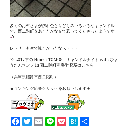
多くのお客さまが訪れ色とりどりのいろいろなキャンドル
で、西二階町をあたたかな光で彩ってくださったようです
レッサーも生で観たかったなぁ・・・
>> 2017年の Himeji TOMOS～キャンドルナイト with ひょ
うたんランプ in 西二階町商店街 概要はこちら
（兵庫県姫路市西二階町）
★ランキング応援クリックをお願いします★
F
T
E
Li
P
H
共