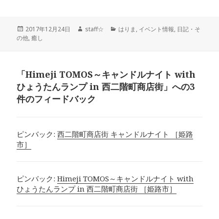
a
w
m
n
o
at
有
c
it
ai
e
c
e
投
作
カ
2017年12月24日
staff☆
はりま
,
イベント情報
,
日記・そ
稿
成
テ
の他
,
癒し
e
te
l
k
n
日:
者
ゴ
リ
ー
b
r
et
a
「Himeji TOMOS～キャンドルナイト with
ひょうたんランプ in 西二階町商店街」への3
o
件のフィードバック
o
k
ピンバック:
西二階町商店街 キャンドルナイト ［姫路
市］
ピンバック:
Himeji TOMOS～キャンドルナイト with
ひょうたんランプ in 西二階町商店街 ［姫路市］