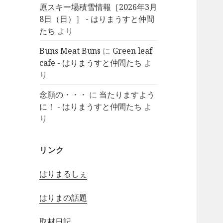
原スキー場積雪情報［2026年3月
8日（日）］ - はりまうすと仲間
たち
より
Buns Meat Buns
に
Green leaf
cafe - はりまうすと仲間たち
よ
り
念願の・・・
に
当たりますよう
に！ - はりまうすと仲間たち
よ
り
リンク
はりまるしぇ
はりまの話題
取材日記