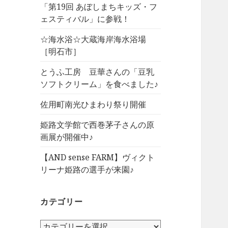
「第19回 あぼしまちキッズ・フ
ェスティバル」に参戦！
☆海水浴☆大蔵海岸海水浴場
［明石市］
とうふ工房 豆華さんの「豆乳
ソフトクリーム」を食べました♪
佐用町南光ひまわり祭り開催
姫路文学館で西巻茅子さんの原
画展が開催中♪
【AND sense FARM】ヴィクト
リーナ姫路の選手が来園♪
カテゴリー
カ