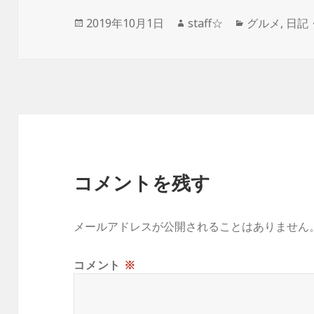
e
te
l
k
n
投
作
カ
2019年10月1日
staff☆
グルメ
,
日記
b
r
et
a
稿
成
テ
日:
者
ゴ
o
リ
ー
o
k
コメントを残す
メールアドレスが公開されることはありません
コメント
※