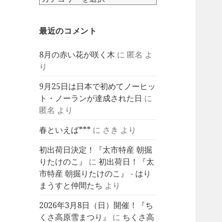
テ
ゴ
最近のコメント
リ
ー
8月の赤い花が咲く木
に
匿名
よ
り
9月25日は日本で初めてノーヒッ
ト・ノーランが達成された日
に
匿名
より
春といえば***
に
さき
より
初出荷日決定！『太市特産 朝掘
りたけのこ』
に
初出荷日！『太
市特産 朝掘りたけのこ』 - はり
まうすと仲間たち
より
2026年3月8日（日）開催！『ち
くさ高原雪まつり』
に
ちくさ高