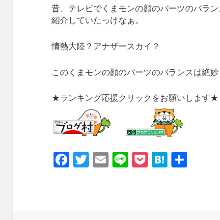
昔、テレビでくまモンの顔のパーツのバラン
紹介していたっけなぁ。
情熱大陸？アナザースカイ？
このくまモンの顔のパーツのバランスは絶
★ランキング応援クリックをお願いします★
F
T
E
Li
P
H
共
a
w
m
n
o
at
有
c
it
ai
e
c
e