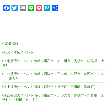
F
T
E
L
P
H
共
a
w
m
i
o
a
有
c
i
a
n
c
t
e
t
i
e
k
e
b
t
l
e
n
o
e
t
a
0.新着情報
o
r
k
00.おすすめイベント
01.東播磨のイベント情報［明石市・加古川市・高砂市・稲美町・播
磨町］
02.北播磨のイベント情報［西脇市・三木市・小野市・加西市・加東
市・多可町］
03.中播磨のイベント情報［姫路市・神河町・市川町・福崎町］
04.西播磨のイベント情報［相生市・たつの市・赤穂市・宍粟市・太
子町・上郡町・佐用町］