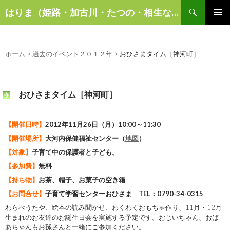
検
はりま（姫路・加古川・たつの・相生など）の話題
索
コ
メインメ
ン
ニュー
テ
ン
ホーム
>
過去のイベント２０１２年
>
おひさまタイム［神河町］
ツ
へ
ス
おひさまタイム［神河町］
キ
ッ
プ
【開催日時】
2012年11月26日（月）10:00～11:30
【開催場所】
大河内保健福祉センター（
地図
）
【対象】
子育て中の保護者と子ども。
【参加費】
無料
【持ち物】
お茶、帽子、お菓子の空き箱
【お問合せ】
子育て学習センターおひさま TEL：0790-34-0315
わらべうたや、絵本の読み聞かせ、わくわくおもちゃ作り、11月・12月
生まれのお友達のお誕生日会を実施する予定です。おじいちゃん、おば
あちゃんもお孫さんと一緒にご参加ください。