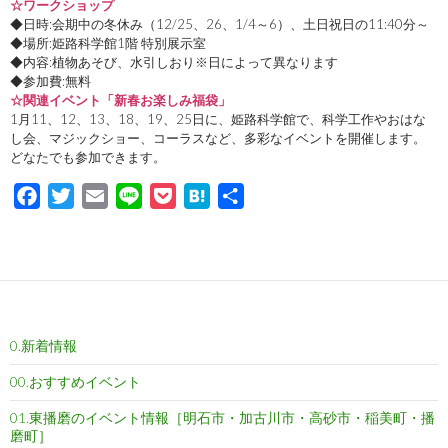
☆ワークショップ
◆日時:会期中の冬休み（12/25、26、1/4～6）、土日祝日の11:40分～
◆場所:姫路科学館1階 特別展示室
◆内容:植物あそび、水引しおり※日によって異なります
◆参加費:無料
☆関連イベント「新春お楽しみ福袋」
1月11、12、13、18、19、25日に、姫路科学館で、科学工作やおはな
し会、マジックショー、コーラスなど、多彩なイベントを開催します。
どなたでも参加できます。
F
T
E
L
P
H
共
a
w
m
i
o
a
有
c
i
a
n
c
t
e
t
i
e
k
e
b
t
l
e
n
o
e
t
a
0.新着情報
o
r
k
00.おすすめイベント
01.東播磨のイベント情報［明石市・加古川市・高砂市・稲美町・播
磨町］