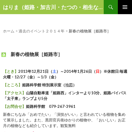
検
はりま（姫路・加古川・たつの・相生など）の話題
索
コ
メインメ
ン
ニュー
テ
ン
ホーム
>
過去のイベント２０１４年
>
新春の植物展［姫路市］
ツ
へ
ス
新春の植物展［姫路市］
キ
ッ
プ
【とき】
2013年12月21日（
土
）～2014年1月26日（
日
）※休館日:毎週
火曜・12/27（金）～1/3（金）
【ところ】
姫路科学館 特別展示室（
地図
）
【アクセス】
山陽自動車道「姫路西」インターより10分、姫路バイパス
「太子東」ランプより5分
【お問合せ】
姫路科学館 079-267-3961
新春にちなみ「おめでたい」「演技がいい」と言われている植物を集め
て展示しました。また、黒田官兵衛ゆかりの植物や、「おいしい」お正
月の植物なども紹介しています。観覧無料