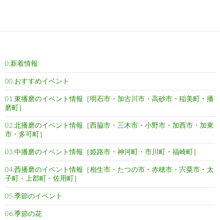
a
w
m
i
o
a
有
c
i
a
n
c
t
e
t
i
e
k
e
b
t
l
e
n
o
e
t
a
0.新着情報
o
r
k
00.おすすめイベント
01.東播磨のイベント情報［明石市・加古川市・高砂市・稲美町・播
磨町］
02.北播磨のイベント情報［西脇市・三木市・小野市・加西市・加東
市・多可町］
03.中播磨のイベント情報［姫路市・神河町・市川町・福崎町］
04.西播磨のイベント情報［相生市・たつの市・赤穂市・宍粟市・太
子町・上郡町・佐用町］
05.季節のイベント
06.季節の花