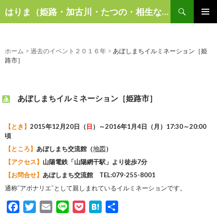
検
はりま（姫路・加古川・たつの・相生など）の話題
索
コ
メインメ
ン
ニュー
テ
ン
ホーム
>
過去のイベント２０１６年
>
あぼしまちイルミネーション［姫
ツ
路市］
へ
ス
キ
あぼしまちイルミネーション［姫路市］
ッ
プ
【とき】
2015年12月20日（
日
）
～2016年1月4日（月）17:30～20:00
頃
【ところ】
あぼしまち交流館（
地図
）
【アクセス】
山陽電鉄「山陽網干駅」より徒歩7分
【お問合せ】
あぼしまち交流館 TEL:079-255-8001
通称”アボナリエ”として親しまれているイルミネーションです。
F
T
E
L
P
H
共