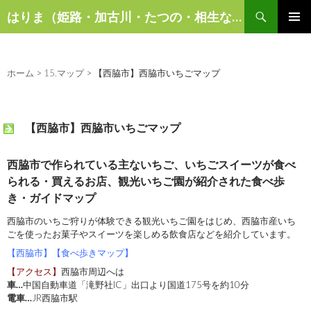
検
はりま（姫路・加古川・たつの・相生など）の話題
索
コ
メインメ
ン
ニュー
テ
ン
ホーム
>
15.マップ
>
【西脇市】西脇市いちごマップ
ツ
へ
ス
【西脇市】西脇市いちごマップ
キ
ッ
プ
西脇市で作られている主ないちご、いちごスイーツが食べ
られる・買えるお店、観光いちご園が紹介された食べ歩
き・ガイドマップ
西脇市のいちご狩りが体験できる観光いちご園をはじめ、西脇市産いち
ごを使ったお菓子やスイーツを楽しめる飲食店などを紹介しています。
【西脇市】【食べ歩きマップ】
【アクセス】
西脇市周辺へは
車…
中国自動車道「滝野社IC」出口より国道175号を約10分
電車…
JR西脇市駅