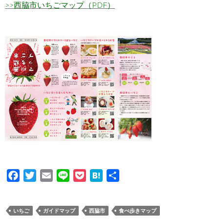
>>西脇市いちごマップ（PDF）
F
T
E
L
P
H
共
a
w
m
i
o
a
有
c
i
a
n
c
t
いちご
ガイドマップ
西脇市
食べ歩きマップ
e
t
i
e
k
e