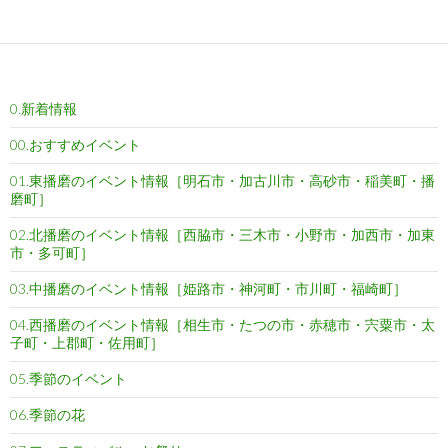
b
t
l
e
n
o
e
t
a
o
r
k
0.新着情報
00.おすすめイベント
01.東播磨のイベント情報［明石市・加古川市・高砂市・稲美町・播
磨町］
02.北播磨のイベント情報［西脇市・三木市・小野市・加西市・加東
市・多可町］
03.中播磨のイベント情報［姫路市・神河町・市川町・福崎町］
04.西播磨のイベント情報［相生市・たつの市・赤穂市・宍粟市・太
子町・上郡町・佐用町］
05.季節のイベント
06.季節の花