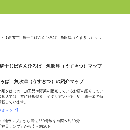
>
【姫路市】網干じばさんひろば 魚吹津（うすきつ）マッ
網干じばさんひろば 魚吹津（うすきつ）マップ
ろば 魚吹津（うすきつ）の紹介マップ
介類をはじめ、加工品や野菜を販売しているお店を紹介してい
飲食店では、丼に鉄板焼き、イタリアンが楽しめ、網干港の新
掲載しています。
歩きマップ】
中地ランプ」から国道250号線を南西へ約30分
「福田ランプ」から南へ約20分