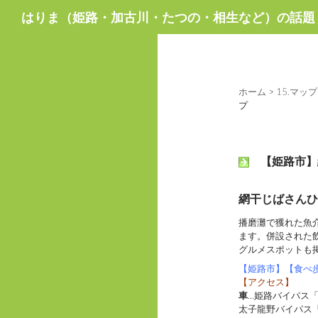
検
はりま（姫路・加古川・たつの・相生など）の話題
索
ホーム
>
15.マップ
プ
【姫路市】
網干じばさんひ
播磨灘で獲れた魚
ます。併設された
グルメスポットも
【姫路市】【食べ
【アクセス】
車
…姫路バイパス「
太子龍野バイパス