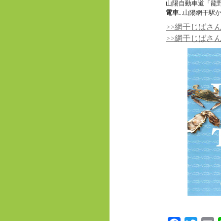
山陽自動車道「龍野
電車
…山陽網干駅
>>網干じばさ
>>網干じばさ