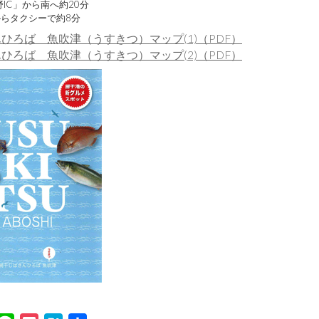
IC」から南へ約20分
からタクシーで約8分
んひろば 魚吹津（うすきつ）マップ(1)（PDF）
んひろば 魚吹津（うすきつ）マップ(2)（PDF）