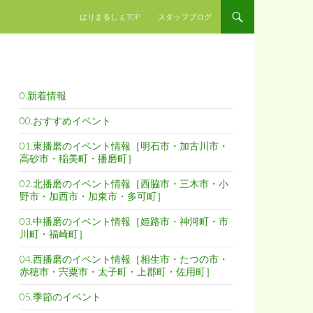
コンテンツへスキップ
はりまるしぇTOP
スタッフブログ
0.新着情報
00.おすすめイベント
01.東播磨のイベント情報［明石市・加古川市・
高砂市・稲美町・播磨町］
02.北播磨のイベント情報［西脇市・三木市・小
野市・加西市・加東市・多可町］
03.中播磨のイベント情報［姫路市・神河町・市
川町・福崎町］
04.西播磨のイベント情報［相生市・たつの市・
赤穂市・宍粟市・太子町・上郡町・佐用町］
05.季節のイベント