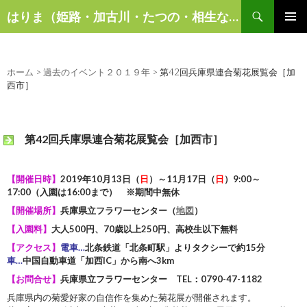
検
はりま（姫路・加古川・たつの・相生など）の話題
索
コ
メインメ
ン
ニュー
テ
ン
ホーム
>
過去のイベント２０１９年
>
第42回兵庫県連合菊花展覧会［加
ツ
西市］
へ
ス
キ
第42回兵庫県連合菊花展覧会［加西市］
ッ
プ
【開催日時】
2019年10月13日（
日
）～11月17日（
日
）9:00～
17:00（入園は16:00まで） ※期間中無休
【開催場所】
兵庫県立フラワーセンター（
地図
）
【入園料】
大人500円、70歳以上250円、高校生以下無料
【アクセス】
電車…
北条鉄道「北条町駅」よりタクシーで約15分
車…
中国自動車道「加西IC」から南へ3km
【お問合せ】
兵庫県立フラワーセンター TEL：0790-47-1182
兵庫県内の菊愛好家の自信作を集めた菊花展が開催されます。