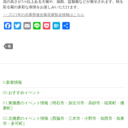
花の高さが1m以上ある大菊や、福助、盆栽菊などが展示されます。秋を
彩る菊の多彩な表情をお楽しみいただけます。
>> 2021年の兵庫県連合菊花展覧会情報はこちら
F
T
E
L
P
H
共
a
w
m
i
o
a
有
c
i
a
n
c
t
菊
e
t
i
e
k
e
b
t
l
e
n
o
e
t
a
o
r
k
0.新着情報
00.おすすめイベント
01.東播磨のイベント情報［明石市・加古川市・高砂市・稲美町・播
磨町］
02.北播磨のイベント情報［西脇市・三木市・小野市・加西市・加東
市・多可町］