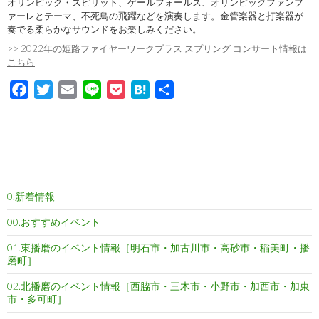
オリンピック・スピリット、ゲールフォールス、オリンピックファンフ
ァーレとテーマ、不死鳥の飛躍などを演奏します。金管楽器と打楽器が
奏でる柔らかなサウンドをお楽しみください。
>> 2022年の姫路ファイヤーワークブラス スプリング コンサート情報は
こちら
F
T
E
L
P
H
共
a
w
m
i
o
a
有
c
i
a
n
c
t
e
t
i
e
k
e
b
t
l
e
n
o
e
t
a
0.新着情報
o
r
k
00.おすすめイベント
01.東播磨のイベント情報［明石市・加古川市・高砂市・稲美町・播
磨町］
02.北播磨のイベント情報［西脇市・三木市・小野市・加西市・加東
市・多可町］