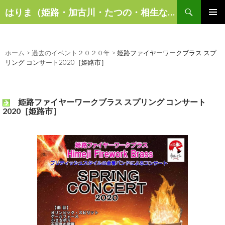
検
はりま（姫路・加古川・たつの・相生など）の話題
索
コ
メインメ
ン
ニュー
テ
ン
ホーム
>
過去のイベント２０２０年
>
姫路ファイヤーワークブラス スプ
ツ
リング コンサート2020［姫路市］
へ
ス
キ
姫路ファイヤーワークブラス スプリング コンサート
ッ
2020［姫路市］
プ