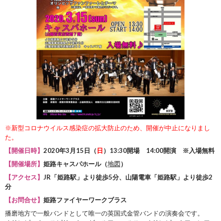
※新型コロナウイルス感染症の拡大防止のため、開催が中止になりまし
た。
【開催日時】
2020年3月15日（
日
）13:30開場 14:00開演 ※入場無料
【開催場所】
姫路キャスパホール（
地図
）
【アクセス】
JR「姫路駅」より徒歩5分、山陽電車「姫路駅」より徒歩2
分
【お問合せ】
姫路ファイヤーワークブラス
播磨地方で一般バンドとして唯一の英国式金管バンドの演奏会です。