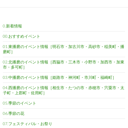
e
t
i
e
k
e
b
t
l
e
n
o
e
t
a
0.新着情報
o
r
k
00.おすすめイベント
01.東播磨のイベント情報［明石市・加古川市・高砂市・稲美町・播
磨町］
02.北播磨のイベント情報［西脇市・三木市・小野市・加西市・加東
市・多可町］
03.中播磨のイベント情報［姫路市・神河町・市川町・福崎町］
04.西播磨のイベント情報［相生市・たつの市・赤穂市・宍粟市・太
子町・上郡町・佐用町］
05.季節のイベント
06.季節の花
07.フェスティバル・お祭り