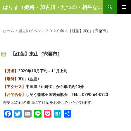
検
はりま（姫路・加古川・たつの・相生など）の話題
索
コ
メインメ
ン
ニュー
テ
ン
ホーム
>
過去のイベント２０２０年
>
【紅葉】東山［宍粟市］
ツ
へ
ス
【紅葉】東山［宍粟市］
キ
ッ
プ
【見頃】
2020年10月下旬～11月上旬
【場所】
東山（
地図
）
【アクセス】
中国道「山崎IC」から車で約40分
【お問合せ】
しそう森林王国観光協会 TEL：0790-64-0923
宍粟50名山の東山にて紅葉をお楽しみいただけます。
F
T
E
L
P
H
共
a
w
m
i
o
a
有
c
i
a
n
c
t