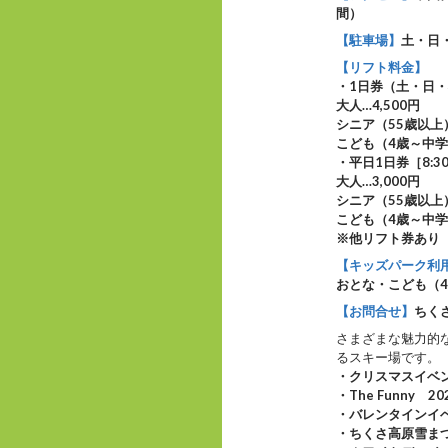
間）
【駐車場】
土・日
【リフト料金】
・1日券（土・日・祝
大人…4,500円
シニア（55歳以上）
こども（4歳～中学生
・平日1日券［8:30
大人…3,000円
シニア（55歳以上）
こども（4歳～中学生
※他リフト券あり
【キッズパーク利
おとな・こども（4
【お問合せ】
ちくさ
さまざまな魅力的
るスキー場です。
・クリスマスイベン
・The Funny 2
・バレンタインイベ
・ちくさ高原雪まつ