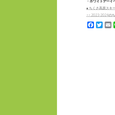
・ホワイトデーイベ
● ちくさ高原スキ
>> 2023-20
F
T
E
a
w
m
c
i
a
e
t
i
b
t
l
o
e
o
r
k