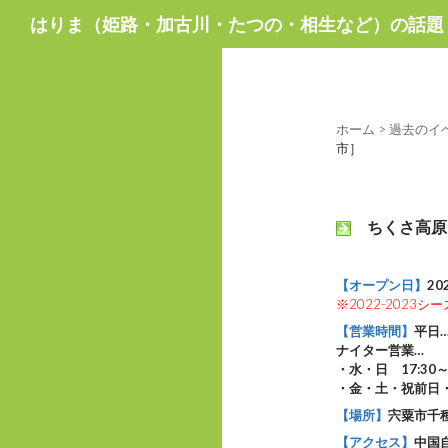
検
はりま（姫路・加古川・たつの・相生など）の話題
索
ホーム
>
過去のイ
市］
ちくさ高原ス
【オープン日】
20
※2022-2023
【営業時間】
平日…
ナイター営業…
・水・日 17:30～2
・金・土・祝前日・祝
【場所】
宍粟市千種
【アクセス】
中国