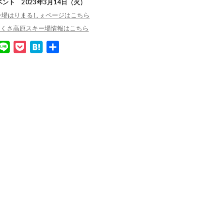
ント 2023年3月14日（火）
ー場はりまるしぇページはこちら
24のちくさ高原スキー場情報はこちら
L
P
H
共
i
o
a
有
n
c
t
e
k
e
e
n
t
a