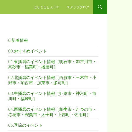
コンテンツへスキップ
はりまるしぇTOP
スタッフブログ
0.新着情報
00.おすすめイベント
01.東播磨のイベント情報［明石市・加古川市・
高砂市・稲美町・播磨町］
02.北播磨のイベント情報［西脇市・三木市・小
野市・加西市・加東市・多可町］
03.中播磨のイベント情報［姫路市・神河町・市
川町・福崎町］
04.西播磨のイベント情報［相生市・たつの市・
赤穂市・宍粟市・太子町・上郡町・佐用町］
05.季節のイベント