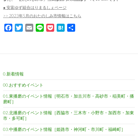
● 安富ゆず組合はりまるしぇページ
>> 2023年5月のおたのしみ市情報はこちら
F
T
E
L
P
H
共
a
w
m
i
o
a
有
c
i
a
n
c
t
e
t
i
e
k
e
b
t
l
e
n
o
e
t
a
0.新着情報
o
r
k
00.おすすめイベント
01.東播磨のイベント情報［明石市・加古川市・高砂市・稲美町・播
磨町］
02.北播磨のイベント情報［西脇市・三木市・小野市・加西市・加東
市・多可町］
03.中播磨のイベント情報［姫路市・神河町・市川町・福崎町］