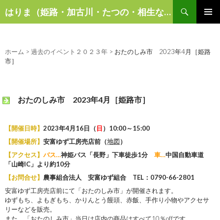
検
はりま（姫路・加古川・たつの・相生など）の話題
索
コ
メインメ
ン
ニュー
テ
ン
ホーム
>
過去のイベント２０２３年
>
おたのしみ市 2023年4月［姫路
ツ
市］
へ
ス
キ
おたのしみ市 2023年4月［姫路市］
ッ
プ
【開催日時】
2023年4月16日（
日
）10:00～15:00
【開催場所】
安富ゆず工房売店前（
地図
）
【アクセス】
バス…
神姫バス「長野」下車徒歩1分
車…
中国自動車道
「山崎IC」より約10分
【お問合せ】
農事組合法人 安富ゆず組合 TEL：0790-66-2801
安富ゆず工房売店前にて「おたのしみ市」が開催されます。
ゆずもち、よもぎもち、かりんとう饅頭、赤飯、手作り小物やアクセサ
リーなどを販売。
また、「おたのしみ市」当日は店内の商品はすべて10％offです。