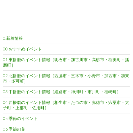
a
w
m
i
o
a
有
c
i
a
n
c
t
e
t
i
e
k
e
b
t
l
e
n
o
e
t
a
0.新着情報
o
r
k
00.おすすめイベント
01.東播磨のイベント情報［明石市・加古川市・高砂市・稲美町・播
磨町］
02.北播磨のイベント情報［西脇市・三木市・小野市・加西市・加東
市・多可町］
03.中播磨のイベント情報［姫路市・神河町・市川町・福崎町］
04.西播磨のイベント情報［相生市・たつの市・赤穂市・宍粟市・太
子町・上郡町・佐用町］
05.季節のイベント
06.季節の花