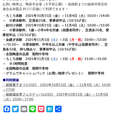
お買い物券は、陶器市会場（大手前公園）～姫路駅までの姫路市商店街
連合会加盟店 約500店舗にて利用できます！
・ろくろ体験 2025年10月31日（金）～11月4日（火）10:30～/14:00
～ ※要体験料、定員各20名、要事前申込（10/10〆切）
・絵付け体験 2025年10月31日（金）～11月4日（火）10:00～/13:00
～ ※要体験料、5歳～小学6年生対象（保護者同伴）、定員各30名、要
事前申込（10/10〆切）
・金継ぎ体験 2025年11月1日（
土
）～3日（
月・祝
）10:00～/13:00
～/15:30～ ※要体験料、中学生以上対象（中学生は保護者同伴）、定
員各10名、持ち物あり、要事前申込（10/10〆切）
・全国陶器作品展 期間中常時
・ろくろ体験 2025年11月1日（
土
）～3日（
月・祝
）11:00～/15:00
～ ※1時間程度
・全国陶器作品展 期間中常時
・グラムでキャッシュバック（お買い物券プレゼント） 期間中常時
◆同時開催
・姫路菓子まつり2025 2025年10月31日（金）～11月4日（火）10:00
～17:00
・姫路城皮革フェスティバル2025 2025年10月31日（金）～11月4日
（火）10:00～17:00
F
T
E
L
P
H
共