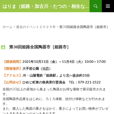
検
はりま（姫路・加古川・たつの・相生など）の話題
索
コ
メインメ
ン
ニュー
テ
ン
ホーム
>
過去のイベント２０２５年
>
第38回姫路全国陶器市［姫路市］
ツ
へ
ス
第38回姫路全国陶器市［姫路市］
キ
ッ
プ
【開催期間】
2025年10月31日（金）～11月4日（火）10:00～17:00
【開催場所】
大手前公園（
地図
）
【アクセス】
JR・山陽電鉄「姫路駅」より北へ徒歩約10分
【お問合せ】
ひめじ町衆の祭典実行委員会 TEL：079-221-2522
全国の30以上の産地から集まった陶器がお得な価格で展示販売されま
す。
全国陶器作品展をはじめに、ろくろ体験、絵付け体験などが行われま
す。
また、購入した陶器の重さをはかり、重さによってお買い物券がプレゼ
ントされるキャンペーンもあります。