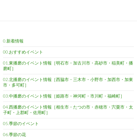
a
w
m
i
o
a
有
c
i
a
n
c
t
e
t
i
e
k
e
b
t
l
e
n
o
e
t
a
0.新着情報
o
r
k
00.おすすめイベント
01.東播磨のイベント情報［明石市・加古川市・高砂市・稲美町・播
磨町］
02.北播磨のイベント情報［西脇市・三木市・小野市・加西市・加東
市・多可町］
03.中播磨のイベント情報［姫路市・神河町・市川町・福崎町］
04.西播磨のイベント情報［相生市・たつの市・赤穂市・宍粟市・太
子町・上郡町・佐用町］
05.季節のイベント
06.季節の花