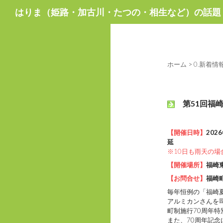
検
はりま（姫路・加古川・たつの・相生など）の話題
索
ホーム
>
0.新着情
第51回福崎
【開催日時】
202
延
※10日も雨天の場
【開催場所】
福崎
【お問合せ】
福崎町
毎年恒例の「福崎
アルミカンさんを
町制施行70周年特
また、70周年記