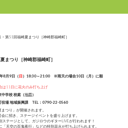
報
>
第51回福崎夏まつり［神崎郡福崎町］
夏まつり［神崎郡福崎町］
6年8月9日（
日
）18:30～21:00 ※雨天の場合10日（月）に順
合は11日に花火のみ打ち上げ
東中学校 校庭（
地図
）
役場 地域振興課 TEL：0790-22-0560
夏まつり」が開催されます。
司会に招き、ステージイベントを盛り上げます。
別ステージとして、ガジロウのギターLIVEが行われます！
念に「天空の百鬼夜行」などの特別花火が打ち上げられます。