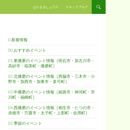
コンテンツへスキップ
はりまるしぇTOP
スタッフブログ
0.新着情報
00.おすすめイベント
01.東播磨のイベント情報［明石市・加古川市・
高砂市・稲美町・播磨町］
02.北播磨のイベント情報［西脇市・三木市・小
野市・加西市・加東市・多可町］
03.中播磨のイベント情報［姫路市・神河町・市
川町・福崎町］
04.西播磨のイベント情報［相生市・たつの市・
赤穂市・宍粟市・太子町・上郡町・佐用町］
05.季節のイベント