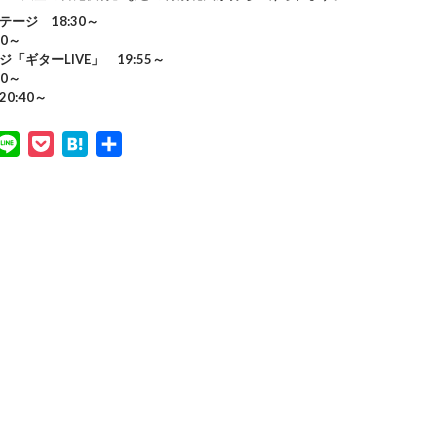
ージ 18:30～
40～
「ギターLIVE」 19:55～
10～
0:40～
L
P
H
共
i
o
a
有
n
c
t
e
k
e
e
n
t
a