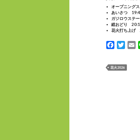
オープニングステ
あいさつ 19:
ガジロウステージ
総おどり 20:
花火打ち上げ 2
F
T
E
a
w
m
c
i
a
花火2026
e
t
i
b
t
l
o
e
o
r
k