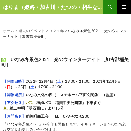
検
はりま（姫路・加古川・たつの・相生など）の話題
索
コ
メインメ
ン
ニュー
テ
ン
ホーム
>
過去のイベント２０２１年
>
いなみ冬景色2021 光のウィンタ
ツ
ーナイト［加古郡稲美町］
へ
ス
キ
いなみ冬景色2021 光のウィンターナイト［加古郡稲美
ッ
町］
プ
【開催日時】
2021年12月4日（
土
）18:00～21:00、
2021年12月5日
（
日
）～25日（
土
）17:00～21:00
【開催場所】
いなみ文化の森（コスモホール正面玄関前）（
地図
）
【アクセス】
バス…
神姫バス「稲美中央公園前」下車すぐ
車…
第二神明「明石西IC」より15分
【お問合せ】
稲美町商工会 TEL：079-492-0200
「いなみ冬景色2021」を今年も開催します。イルミネーションの幻想的
な空間をお楽しみいただけます。