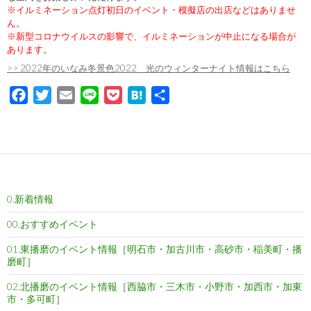
※イルミネーション点灯初日のイベント・模擬店の出店などはありませ
ん。
※新型コロナウイルスの影響で、イルミネーションが中止になる場合が
あります。
>> 2022年のいなみ冬景色2022 光のウィンターナイト情報はこちら
F
T
E
L
P
H
共
a
w
m
i
o
a
有
c
i
a
n
c
t
e
t
i
e
k
e
b
t
l
e
n
o
e
t
a
0.新着情報
o
r
k
00.おすすめイベント
01.東播磨のイベント情報［明石市・加古川市・高砂市・稲美町・播
磨町］
02.北播磨のイベント情報［西脇市・三木市・小野市・加西市・加東
市・多可町］