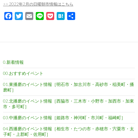
>> 2022年2月の日曜朝市情報はこちら
F
T
E
L
P
H
共
a
w
m
i
o
a
有
c
i
a
n
c
t
e
t
i
e
k
e
b
t
l
e
n
o
e
t
a
0.新着情報
o
r
k
00.おすすめイベント
01.東播磨のイベント情報［明石市・加古川市・高砂市・稲美町・播
磨町］
02.北播磨のイベント情報［西脇市・三木市・小野市・加西市・加東
市・多可町］
03.中播磨のイベント情報［姫路市・神河町・市川町・福崎町］
04.西播磨のイベント情報［相生市・たつの市・赤穂市・宍粟市・太
子町・上郡町・佐用町］