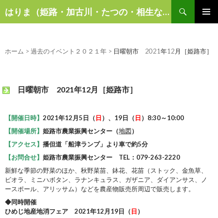
検
はりま（姫路・加古川・たつの・相生など）の話題
索
コ
メインメ
ン
ニュー
テ
ン
ホーム
>
過去のイベント２０２１年
>
日曜朝市 2021年12月［姫路市］
ツ
へ
ス
日曜朝市 2021年12月［姫路市］
キ
ッ
プ
【開催日時】
2021年12月5
日（
日
）、19日（
日
）8:30～10:00
【開催場所】
姫路市農業振興センター（
地図
）
【アクセス】
播但道「船津ランプ」より車で約5分
【お問合せ】
姫路市農業振興センター TEL：079-263-2220
新鮮な季節の野菜のほか、秋野菜苗、鉢花、花苗（ストック、金魚草、
ビオラ、ミニハボタン、ラナンキュラス、ガザニア、ダイアンサス、ノ
ースポール、アリッサム）などを農産物販売所周辺で販売します。
◆同時開催
ひめじ地産地消フェア 2021年12月19日（
日
）