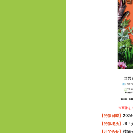
※画像を
【開催日時】
202
【開催場所】
JR
【お問合せ】
植物