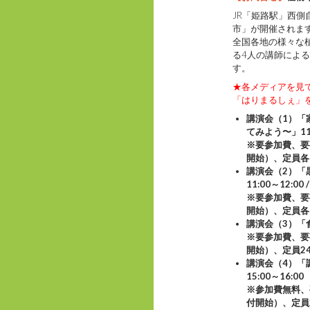
JR「姫路駅」西
市」が開催されま
全国各地の様々な
る4人の講師によ
す。
★各メディアを見て
「はりまるしぇ」
講演会（1）「
てみよう〜」11:00
※要参加費、要
開始）、定員各
講演会（2）「
11:00～12:00 /
※要参加費、要
開始）、定員各
講演会（3）「食
※要参加費、要
開始）、定員2
講演会（4）「
15:00～16:00
※参加費無料、
付開始）、定員