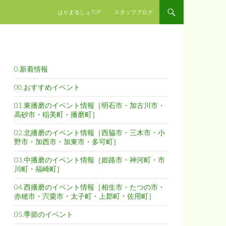
コンテンツへスキップ
はりまるしぇTOP
スタッフブログ
0.新着情報
00.おすすめイベント
01.東播磨のイベント情報［明石市・加古川市・
高砂市・稲美町・播磨町］
02.北播磨のイベント情報［西脇市・三木市・小
野市・加西市・加東市・多可町］
03.中播磨のイベント情報［姫路市・神河町・市
川町・福崎町］
04.西播磨のイベント情報［相生市・たつの市・
赤穂市・宍粟市・太子町・上郡町・佐用町］
05.季節のイベント