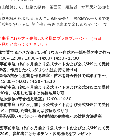
側自由通路にて、植物の祭典「第三回 姫路城 奇草天外な植物
す。
植物を極めた出店者26店による販売会と、植物の第一人者であ
る講演会を行われ、初心者から趣味家まで楽しめるイベントで
来場された方へ先着200名様にプラ鉢プレゼント （当日、
を見たと言ってください。）
家で育てる小さな森 パルダリウム〜自然の一部を器の中に作っ
～12:00 / 13:00～14:00 / 14:30～15:30
事前申込（約1ヶ月前より公式サイトおよび公式SNSにて受付
8名、作成したパルダリウムはお持ち帰り可
黒松の苗から盆栽を作る教室～苗木を針金掛けで成形する〜」
 13:00～14:00 / 14:30～15:30
事前申込（約1ヶ月前より公式サイトおよび公式SNSにて受付
10名、成形した苗木はお持ち帰り可
虫植物の寄せ植え教室」12:00～14:30
事前申込（約1ヶ月前より公式サイトおよび公式SNSにて受付
4名、作成した寄せ植えはお持ち帰り可
調子が悪いサボテン・多肉植物の病害虫への対処方法講座」
要事前申込（約1ヶ月前より公式サイトおよび公式SNSにて受
24名、参加者にはサボテン・多肉植物をプレゼント