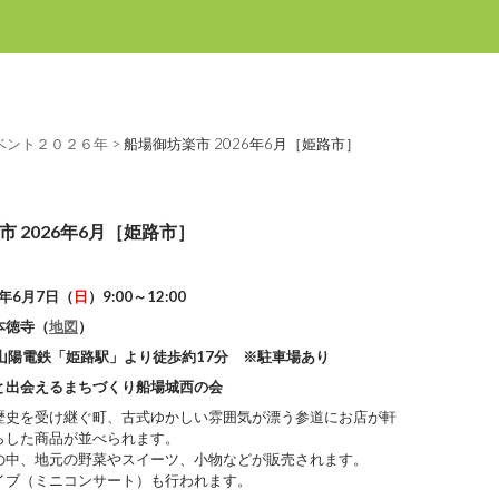
ベント２０２６年
>
船場御坊楽市 2026年6月［姫路市］
 2026年6月［姫路市］
6年6月7日（
日
）9:00～12:00
本徳寺（
地図
）
・山陽電鉄「姫路駅」より徒歩約17分 ※駐車場あり
と出会えるまちづくり船場城西の会
歴史を受け継ぐ町、古式ゆかしい雰囲気が漂う参道にお店が軒
らした商品が並べられます。
の中、地元の野菜やスイーツ、小物などが販売されます。
イブ（ミニコンサート）も行われます。