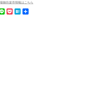
の船場御坊楽市情報はこちら
L
P
H
共
i
o
a
有
n
c
t
e
k
e
e
n
t
a