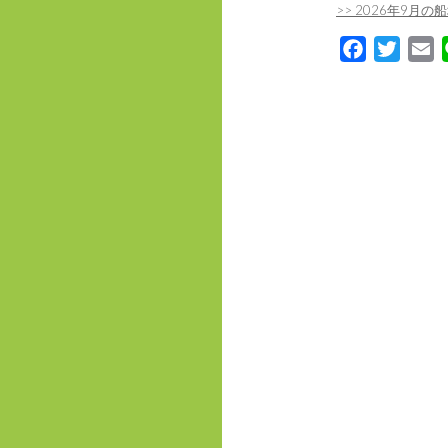
>> 2026年9月
F
T
E
a
w
m
c
i
a
e
t
i
b
t
l
o
e
o
r
k