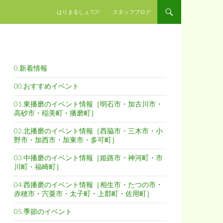
コンテンツへスキップ
はりまるしぇTOP
スタッフブログ
0.新着情報
00.おすすめイベント
01.東播磨のイベント情報［明石市・加古川市・
高砂市・稲美町・播磨町］
02.北播磨のイベント情報［西脇市・三木市・小
野市・加西市・加東市・多可町］
03.中播磨のイベント情報［姫路市・神河町・市
川町・福崎町］
04.西播磨のイベント情報［相生市・たつの市・
赤穂市・宍粟市・太子町・上郡町・佐用町］
05.季節のイベント