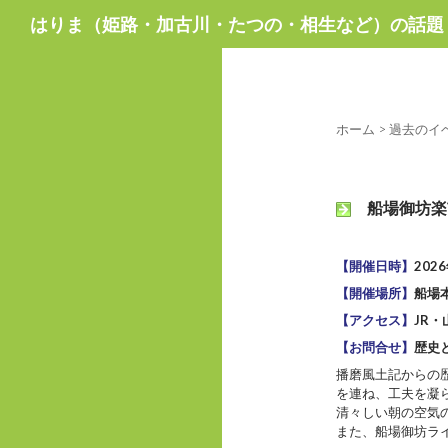
検
はりま（姫路・加古川・たつの・相生など）の話題
索
ホーム
>
過去のイ
船場御坊楽市
【開催日時】
202
【開催場所】
船場
【アクセス】
JR
【お問合せ】
歴史
播磨風土記からの
を連ね、工夫を凝
清々しい朝の空気
また、船場御坊ラ