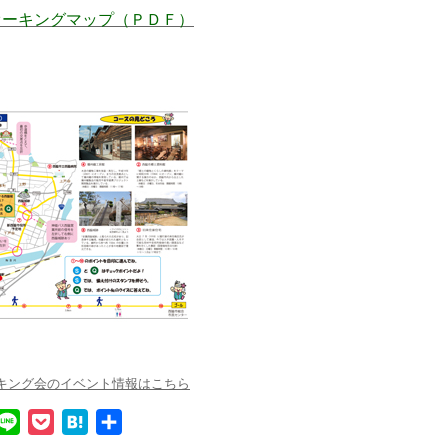
オーキングマップ（ＰＤＦ）
ーキング会のイベント情報はこちら
L
P
H
共
i
o
a
有