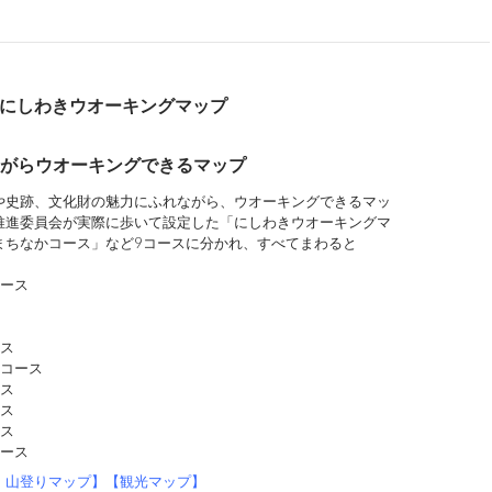
e
n
t
a
にしわきウオーキングマップ
がらウオーキングできる
マップ
や史跡、文化財の魅力にふれながら、ウオーキングできるマッ
推進委員会が実際に歩いて設定した「にしわきウオーキングマ
まちなかコース」など9コースに分かれ、すべてまわると
。
コース
ース
りコース
ース
ース
ース
コース
・山登りマップ】【観光マップ】