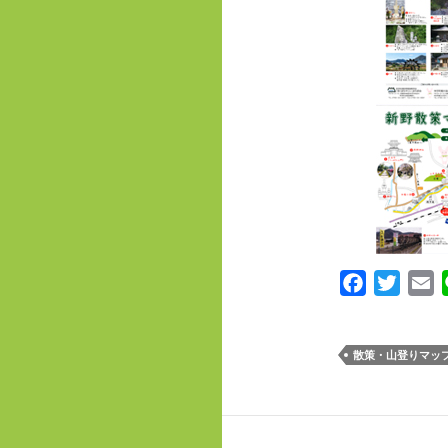
F
T
E
a
w
m
c
i
a
散策・山登りマッ
e
t
i
b
t
l
o
e
o
r