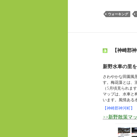
c
i
a
ウォーキング
e
t
i
b
t
l
o
e
o
r
k
【神崎郡神
新野水車の里を
さわやかな田園風
す。梅花藻とは、
（5月頃見られま
マップは、水車と
います。風情ある
【神崎郡神河町】
>>新野散策マ