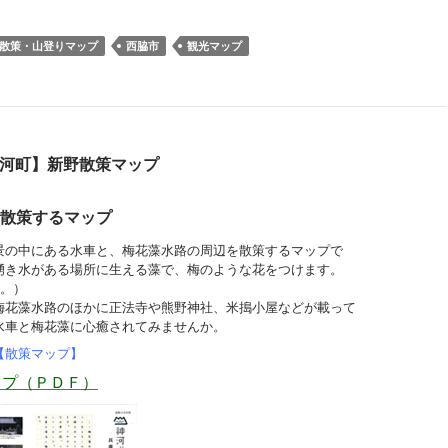
n
c
t
散策・山登りマップ
西脇市
観光マップ
e
k
e
e
n
t
a
河町】新野散策マップ
散策するマップ
景の中にある水車と、梅花藻水路の周辺を散策するマップで
湧き水がある場所に生える藻で、梅のような花をつけます。
す。）
梅花藻水路のほかに正法寺や熊野神社、米搗小屋などが載って
水車と梅花藻に心癒されてみませんか。
【散策マップ】
ップ（ＰＤＦ）