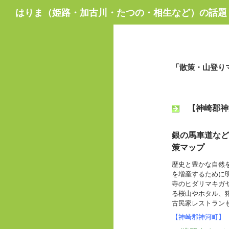
検
はりま（姫路・加古川・たつの・相生など）の話題
索
「散策・山登り
【神崎郡神
銀の馬車道など
策マップ
歴史と豊かな自然
を増産するために
寺のヒダリマキガ
る桜山やホタル、
古民家レストラン
【神崎郡神河町】