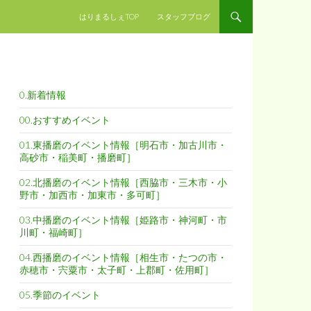
コンテンツへスキップ
はりまるしぇTOP
スタッフブログ
0.新着情報
00.おすすめイベント
01.東播磨のイベント情報［明石市・加古川市・
高砂市・稲美町・播磨町］
02.北播磨のイベント情報［西脇市・三木市・小
野市・加西市・加東市・多可町］
03.中播磨のイベント情報［姫路市・神河町・市
川町・福崎町］
04.西播磨のイベント情報［相生市・たつの市・
赤穂市・宍粟市・太子町・上郡町・佐用町］
05.季節のイベント