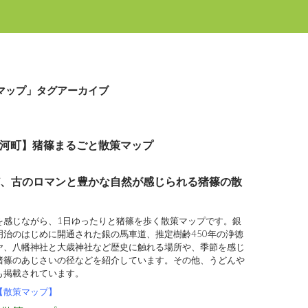
マップ」タグアーカイブ
河町】猪篠まるごと散策マップ
、古のロマンと豊かな自然が感じられる猪篠の散
を感じながら、1日ゆったりと猪篠を歩く散策マップです。銀
明治のはじめに開通された銀の馬車道、推定樹齢450年の浄徳
ヤ、八幡神社と大歳神社など歴史に触れる場所や、季節を感じ
猪篠のあじさいの径などを紹介しています。その他、うどんや
も掲載されています。
【散策マップ】