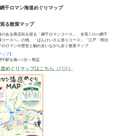
網干ロマン海道めぐりマップ
巡る散策マップ
のある商店街を巡る「網干ロマンコース」、全長5.6km網干
脚コースへ」の他、「ばんけいさん巡りコース」「江戸・明治
干のロマンや歴史と触れ合いながら歩く散策マップ
マップ】
網干駅を南へ5分～周辺
海道めぐりマップはこちら（PDF）