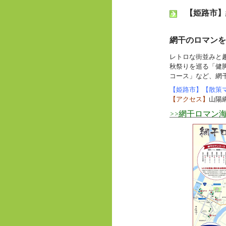
k
【姫路市】
網干のロマンを
レトロな街並みと趣
秋祭りを巡る「健
コース」など、網
【姫路市】【散策
【アクセス】
山陽
>>網干ロマン