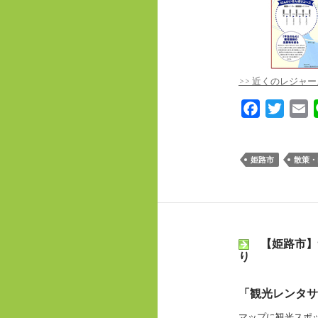
>> 近くのレジ
F
T
E
a
w
m
c
i
a
姫路市
散策・
e
t
i
b
t
l
o
e
o
r
k
【姫路市】
り
「観光レンタサ
マップに観光スポ