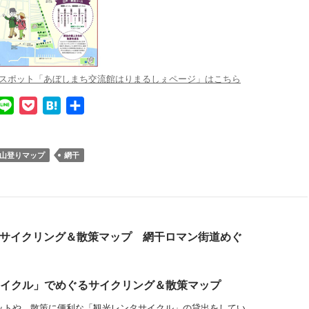
ャースポット「あぼしまち交流館はりまるしぇページ」はこちら
L
P
H
共
i
o
a
有
n
c
t
山登りマップ
網干
e
k
e
e
n
t
a
サイクリング＆散策マップ 網干ロマン街道めぐ
イクル」でめぐるサイクリング＆散策マップ
ットや、散策に便利な「観光レンタサイクル」の貸出をしてい