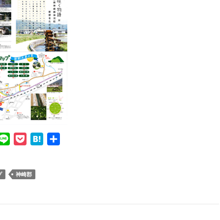
L
P
H
共
i
o
a
有
n
c
t
プ
神崎郡
e
k
e
e
n
t
a