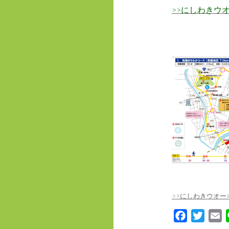
>>にしわきウ
>>にしわきウオ
F
T
E
a
w
m