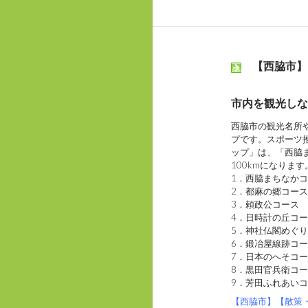
b
t
l
o
e
o
r
k
【西脇市】
市内を観光しな
西脇市の観光名所
プです。スポーツ
ップ」は、「西脇
100kmになります
1．西脇まちなか
2．都麻の郷コース
3．頼政公コース
4．日時計の丘コ
5．神社仏閣めぐ
6．鍛冶屋線跡コ
7．日本のへそコ
8．黒田官兵衛コ
9．芳田ふれあい
【西脇市】【散策