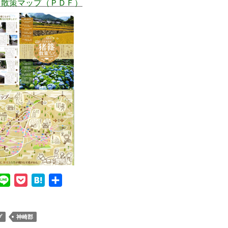
と散策マップ（ＰＤＦ）
L
P
H
共
i
o
a
有
n
c
t
プ
神崎郡
e
k
e