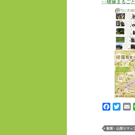
>>猪篠まるご
F
T
E
a
w
m
c
i
a
散策・山登りマッ
e
t
i